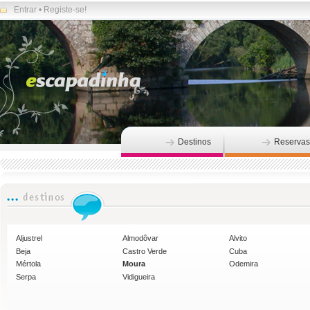
Entrar
•
Registe-se!
Destinos
Reservas
Aljustrel
Almodôvar
Alvito
Beja
Castro Verde
Cuba
Mértola
Moura
Odemira
Serpa
Vidigueira