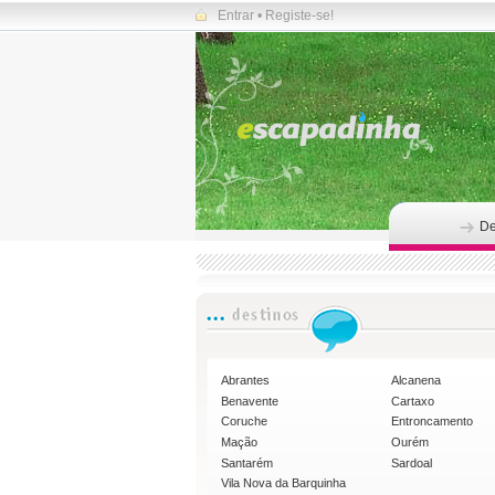
Entrar
•
Registe-se!
De
Abrantes
Alcanena
Benavente
Cartaxo
Coruche
Entroncamento
Mação
Ourém
Santarém
Sardoal
Vila Nova da Barquinha