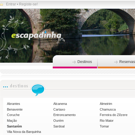
Entrar
•
Registe-se!
Destinos
Reservas
Abrantes
Alcanena
Almeirim
Benavente
Cartaxo
Chamusca
Coruche
Entroncamento
Ferreira do Zêzere
Mação
Ourém
Rio Maior
Santarém
Sardoal
Tomar
Vila Nova da Barquinha