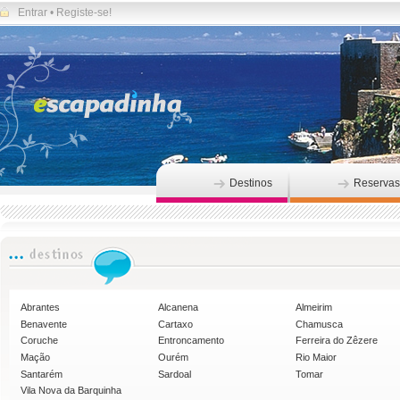
Entrar
•
Registe-se!
Destinos
Reservas
Abrantes
Alcanena
Almeirim
Benavente
Cartaxo
Chamusca
Coruche
Entroncamento
Ferreira do Zêzere
Mação
Ourém
Rio Maior
Santarém
Sardoal
Tomar
Vila Nova da Barquinha