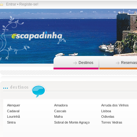
Entrar
•
Registe-se!
Destinos
Reservas
Alenquer
Amadora
Arruda dos Vinhos
Cadaval
Cascais
Lisboa
Lourinhã
Mafra
Odivelas
Sintra
Sobral de Monte Agraço
Torres Vedras