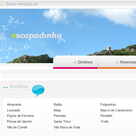
Entrar
•
Registe-se!
Destinos
Reservas
Amarante
Baião
Felgueiras
Lousada
Maia
Marco de Canaveses
Paços de Ferreira
Paredes
Penafiel
Póvoa de Varzim
Santo Tirso
Trofa
Vila do Conde
Vila Nova de Gaia