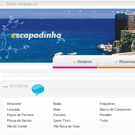
Entrar
•
Registe-se!
Destinos
Reservas
Amarante
Baião
Felgueiras
Lousada
Maia
Marco de Canaveses
Paços de Ferreira
Paredes
Penafiel
Póvoa de Varzim
Santo Tirso
Trofa
Vila do Conde
Vila Nova de Gaia