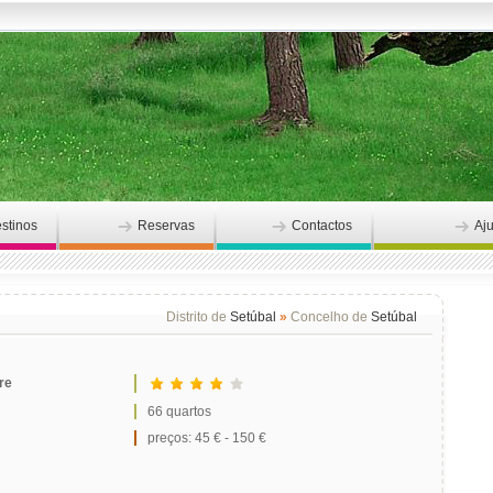
stinos
Reservas
Contactos
Aj
Distrito de
Setúbal
»
Concelho de
Setúbal
re
66 quartos
preços: 45 € - 150 €