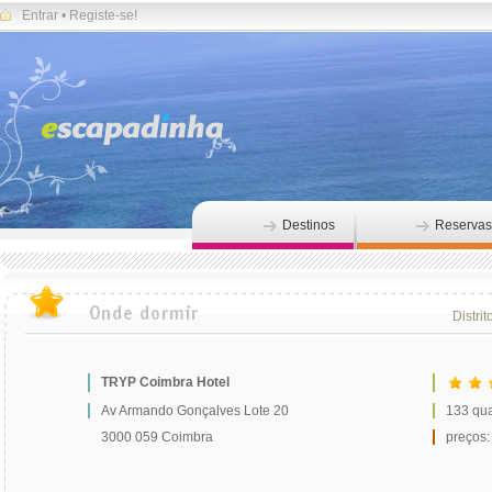
Entrar
•
Registe-se!
Destinos
Reservas
Distrit
TRYP Coimbra Hotel
Av Armando Gonçalves Lote 20
133 qua
3000 059 Coimbra
preços: