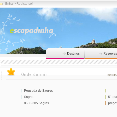
Entrar
•
Registe-se!
Destinos
Reservas
Distrit
Pousada de Sagres
Sagres
51 qu
8650-385 Sagres
preços