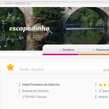
Entrar
•
Registe-se!
Destinos
Reservas
Dist
Hotel Fortaleza do Guincho
Estrada do Guincho
27 quar
2750-642 Cascais
preços: