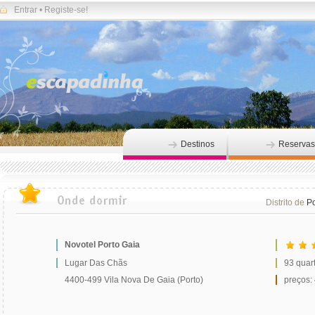
Entrar
•
Registe-se!
Destinos
Reservas
Distrito de
Po
Novotel Porto Gaia
Lugar Das Chãs
93 quar
4400-499 Vila Nova De Gaia (Porto)
preços: 