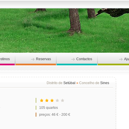
stinos
Reservas
Contactos
Aj
Distrito de
Setúbal
»
Concelho de
Sines
0
105 quartos
preços: 46 € - 200 €