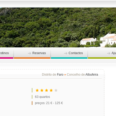
stinos
Reservas
Contactos
Aj
Distrito de
Faro
»
Concelho de
Albufeira
63 quartos
preços: 21 € - 125 €