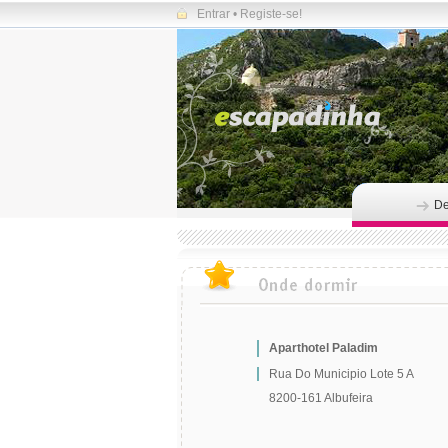
Entrar
•
Registe-se!
De
Aparthotel Paladim
Rua Do Municipio Lote 5 A
8200-161 Albufeira