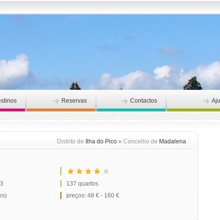
stinos
Reservas
Contactos
Aj
Distrito de
Ilha do Pico
»
Concelho de
Madalena
 3
137 quartos
es)
preços: 48 € - 160 €