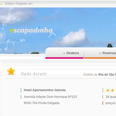
Entrar
•
Registe-se!
Destinos
Reservas
Distrito de
Ilha de São 
Hotel Apartamentos Gaivota
Avenida Infante Dom Henrique Nº103
38 qua
9500-764 Ponta Delgada
preços: