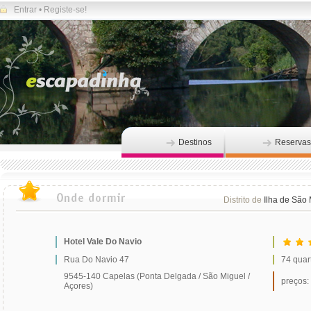
Entrar
•
Registe-se!
Destinos
Reservas
Distrito de
Ilha de São 
Hotel Vale Do Navio
Rua Do Navio 47
74 quar
9545-140 Capelas (Ponta Delgada / São Miguel /
preços:
Açores)