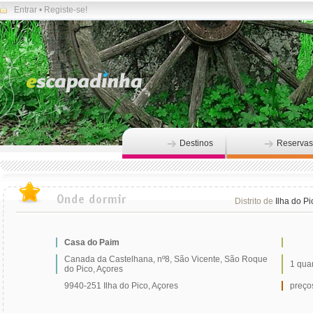
Entrar
•
Registe-se!
Destinos
Reservas
Distrito de
Ilha do Pi
Casa do Paim
Canada da Castelhana, nº8, São Vicente, São Roque
1 qua
do Pico, Açores
9940-251 Ilha do Pico, Açores
preços