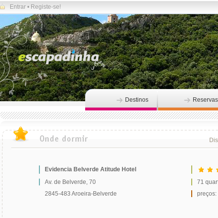
Entrar
•
Registe-se!
Destinos
Reservas
Dis
Evidencia Belverde Atitude Hotel
Av. de Belverde, 70
71 quar
2845-483 Aroeira-Belverde
preços: 