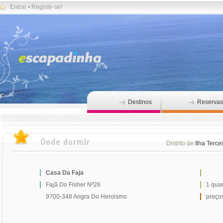
Entrar
•
Registe-se!
Destinos
Reservas
Distrito de
Ilha Terce
Casa Da Faja
Fajã Do Fisher Nº26
1 quar
9700-348 Angra Do Heroismo
preços