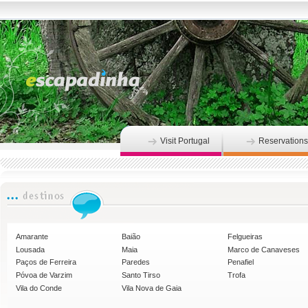
Visit Portugal
Reservations
Amarante
Baião
Felgueiras
Lousada
Maia
Marco de Canaveses
Paços de Ferreira
Paredes
Penafiel
Póvoa de Varzim
Santo Tirso
Trofa
Vila do Conde
Vila Nova de Gaia