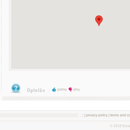
(100%)
(0%)
.:: |
privacy policy
|
terms and co
© 2018 Esc