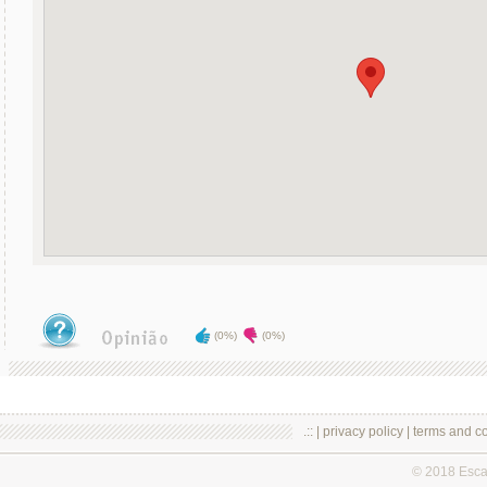
(0%)
(0%)
.:: |
privacy policy
|
terms and co
© 2018 Esc