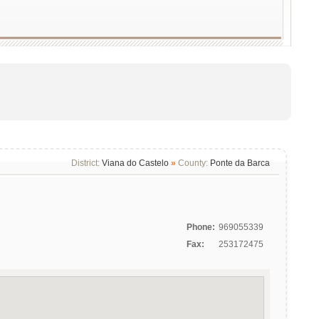
District:
Viana do Castelo
»
County:
Ponte da Barca
Phone:
969055339
Fax:
253172475