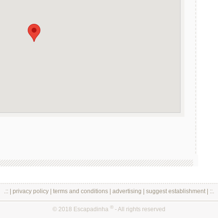
.:: |
privacy policy
|
terms and conditions
|
advertising
|
suggest establishment
| ::.
®
© 2018 Escapadinha
- All rights reserved