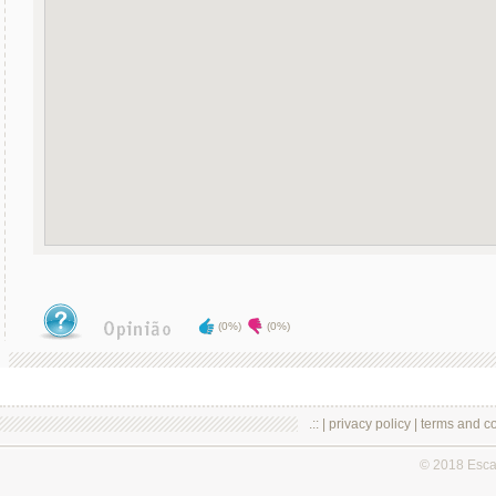
(0%)
(0%)
.:: |
privacy policy
|
terms and co
© 2018 Esc