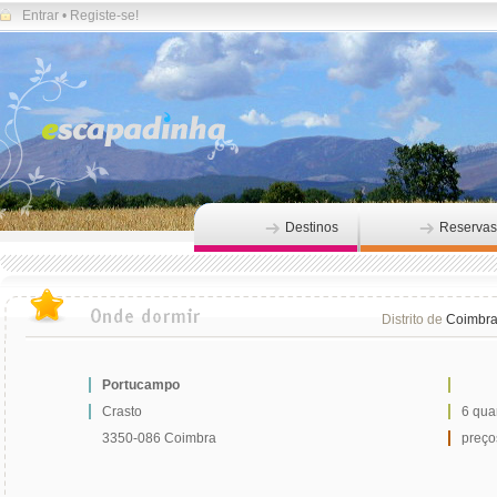
Entrar
•
Registe-se!
Destinos
Reservas
Distrito de
Coimbr
Portucampo
Crasto
6 qua
3350-086 Coimbra
preços