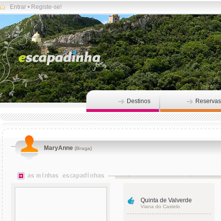
Entrar
•
Registe-se!
Destinos
Reservas
MaryAnne
(Braga)
Quinta de Valverde
Viana do Castelo