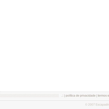
.:: |
política de privacidade
|
termos 
© 2007 Escapadi