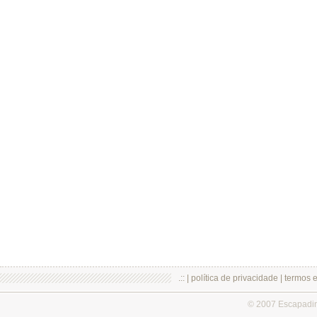
.:: |
política de privacidade
|
termos 
© 2007 Escapadi