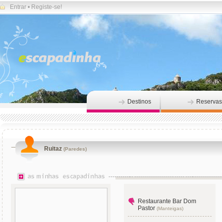
Entrar
•
Registe-se!
Destinos
Reservas
Ruitaz
(Paredes)
Restaurante Bar Dom
Pastor
(Manteigas)