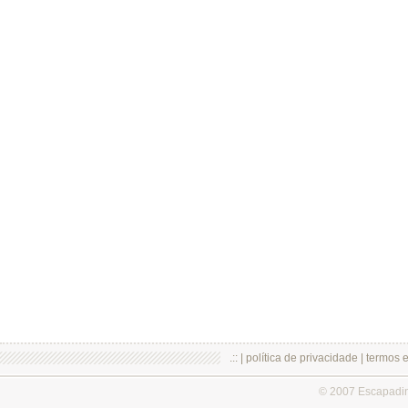
.:: |
política de privacidade
|
termos 
© 2007 Escapadi