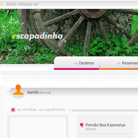
Entrar
•
Registe-se!
Destinos
Reservas
huri10
(Seixal)
Pensão Boa Esperança
(Sines)