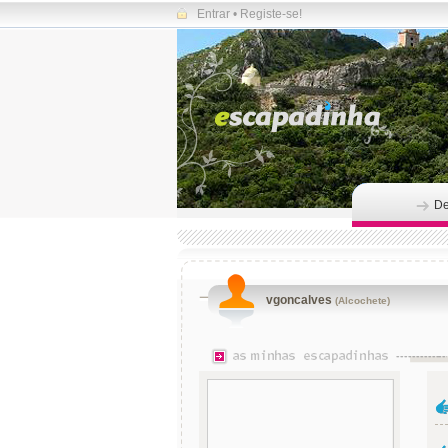
Entrar
•
Registe-se!
De
vgoncalves
(Alcochete)