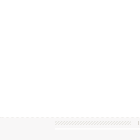
.:: |