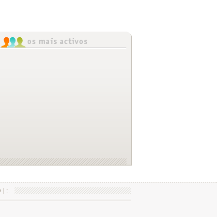
o
| ::.