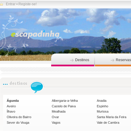
Entrar
•
Registe-se!
Destinos
Reservas
Águeda
Albergaria-a-Velha
Anadia
Aveiro
Castelo de Paiva
Espinho
Ílhavo
Mealhada
Murtosa
Oliveira do Bairro
Ovar
Santa Maria da Feira
Sever do Vouga
Vagos
Vale de Cambra