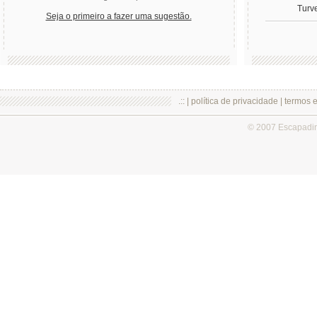
Turv
Seja o primeiro a fazer uma sugestão.
.:: |
política de privacidade
|
termos 
© 2007 Escapadi