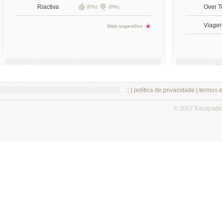
Riactiva
Over T
(0%)
(0%)
Viagen
Mais sugestões
.:: |
política de privacidade
|
termos 
© 2007 Escapadi