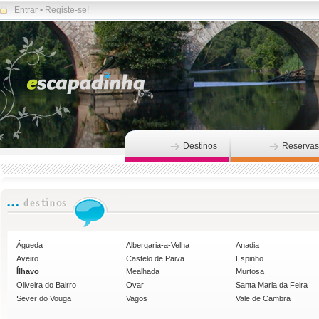
Entrar
•
Registe-se!
Destinos
Reservas
Águeda
Albergaria-a-Velha
Anadia
Aveiro
Castelo de Paiva
Espinho
Ílhavo
Mealhada
Murtosa
Oliveira do Bairro
Ovar
Santa Maria da Feira
Sever do Vouga
Vagos
Vale de Cambra