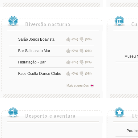
Salão Jogos Boavista
(0%)
(0%)
Bar Salinas do Mar
(0%)
(0%)
Museu M
Hidratação - Bar
(0%)
(0%)
Face Oculta Dance Clube
(0%)
(0%)
Mais sugestões
Parab