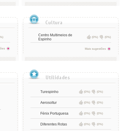
Centro Multimeios de
%)
(0%)
(0%)
Espinho
tões
Mais sugestões
Turespinho
(0%)
(0%)
Aerosoltur
(0%)
(0%)
.
Fénix Portuguesa
(0%)
(0%)
Diferentes Rotas
(0%)
(0%)