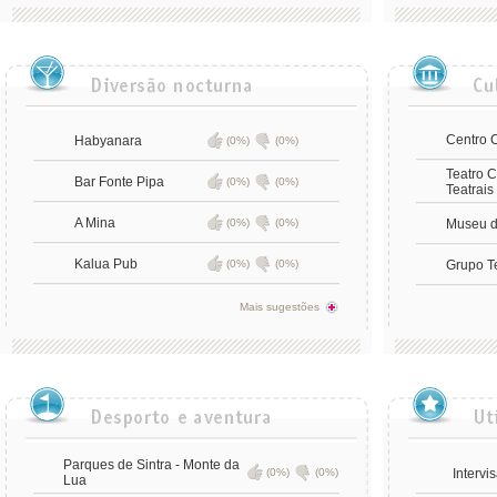
Centro C
Habyanara
(0%)
(0%)
Teatro 
Bar Fonte Pipa
(0%)
(0%)
Teatrais
A Mina
(0%)
(0%)
Museu d
Kalua Pub
(0%)
(0%)
Grupo T
Mais sugestões
Parques de Sintra - Monte da
(0%)
(0%)
Intervi
Lua