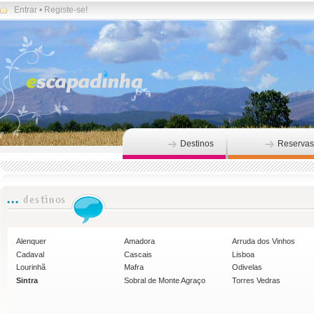
Entrar
•
Registe-se!
Destinos
Reservas
Alenquer
Amadora
Arruda dos Vinhos
Cadaval
Cascais
Lisboa
Lourinhã
Mafra
Odivelas
Sintra
Sobral de Monte Agraço
Torres Vedras