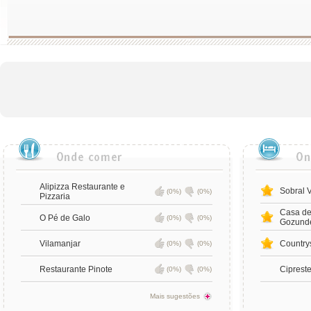
Alipizza Restaurante e
Sobral 
(0%)
(0%)
Pizzaria
Casa de
O Pé de Galo
(0%)
(0%)
Gozunde
Vilamanjar
Country
(0%)
(0%)
Restaurante Pinote
Ciprest
(0%)
(0%)
Mais sugestões