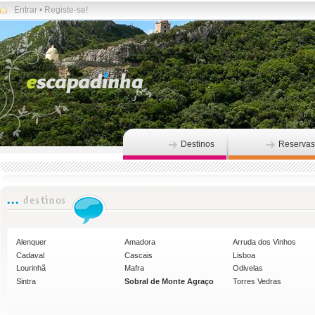
Entrar
•
Registe-se!
Destinos
Reservas
Alenquer
Amadora
Arruda dos Vinhos
Cadaval
Cascais
Lisboa
Lourinhã
Mafra
Odivelas
Sintra
Sobral de Monte Agraço
Torres Vedras