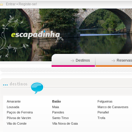
Entrar
•
Registe-se!
Destinos
Reservas
Amarante
Baião
Felgueiras
Lousada
Maia
Marco de Canaveses
Paços de Ferreira
Paredes
Penafiel
Póvoa de Varzim
Santo Tirso
Trofa
Vila do Conde
Vila Nova de Gaia