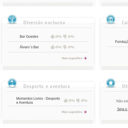
Bar Guedes
(0%)
(0%)
Fundaçã
Álvaro`s Bar
(0%)
(0%)
Mais sugestões
Momentos Livres - Desporto
(0%)
(0%)
Não exi
e Aventura
Seja o
Mais sugestões