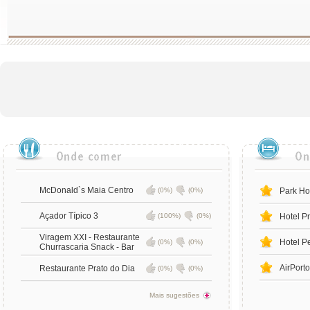
McDonald`s Maia Centro
(0%)
(0%)
Park Ho
Açador Típico 3
(100%)
(0%)
Hotel P
Viragem XXI - Restaurante
Hotel P
(0%)
(0%)
Churrascaria Snack - Bar
AirPorto
Restaurante Prato do Dia
(0%)
(0%)
Mais sugestões