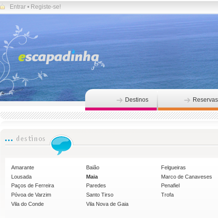
Entrar
•
Registe-se!
Destinos
Reservas
Amarante
Baião
Felgueiras
Lousada
Maia
Marco de Canaveses
Paços de Ferreira
Paredes
Penafiel
Póvoa de Varzim
Santo Tirso
Trofa
Vila do Conde
Vila Nova de Gaia