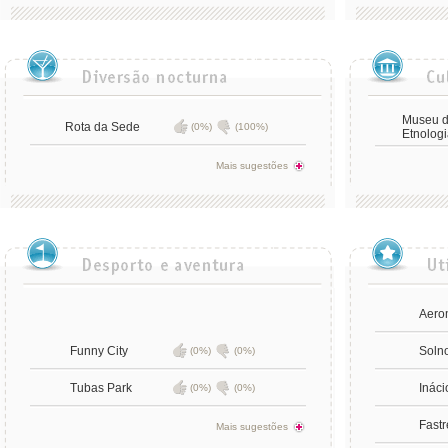
Museu de
Rota da Sede
(0%)
(100%)
Etnologi
Mais sugestões
Aero
Funny City
Solno
(0%)
(0%)
Tubas Park
Ináci
(0%)
(0%)
Fastr
Mais sugestões