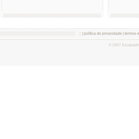
.:: |
política de privacidade
|
termos 
© 2007 Escapadi