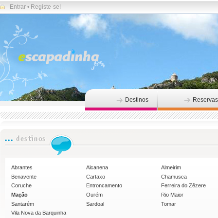
Entrar
•
Registe-se!
Destinos
Reservas
Abrantes
Alcanena
Almeirim
Benavente
Cartaxo
Chamusca
Coruche
Entroncamento
Ferreira do Zêzere
Mação
Ourém
Rio Maior
Santarém
Sardoal
Tomar
Vila Nova da Barquinha