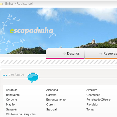
Entrar
•
Registe-se!
Destinos
Reservas
Abrantes
Alcanena
Almeirim
Benavente
Cartaxo
Chamusca
Coruche
Entroncamento
Ferreira do Zêzere
Mação
Ourém
Rio Maior
Santarém
Sardoal
Tomar
Vila Nova da Barquinha