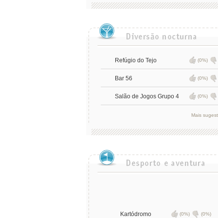
Refúgio do Tejo
(0%)
Bar 56
(0%)
Salão de Jogos Grupo 4
(0%)
Mais suges
Kartódromo
(0%)
(0%)