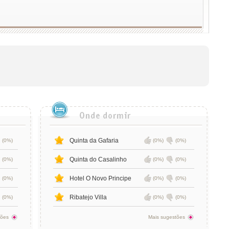
Quinta da Gafaria
(0%)
(0%)
(0%)
Quinta do Casalinho
(0%)
(0%)
(0%)
Hotel O Novo Principe
(0%)
(0%)
(0%)
Ribatejo Villa
(0%)
(0%)
(0%)
tões
Mais sugestões