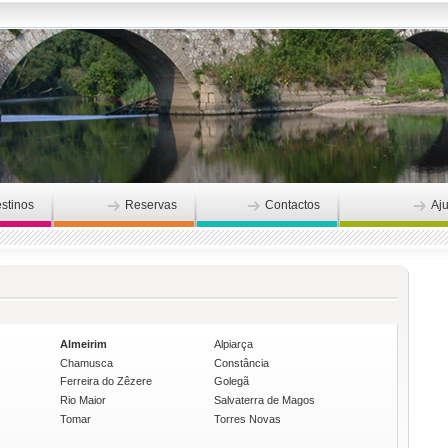
stinos
Reservas
Contactos
Aj
Almeirim
Alpiarça
Chamusca
Constância
Ferreira do Zêzere
Golegã
Rio Maior
Salvaterra de Magos
Tomar
Torres Novas