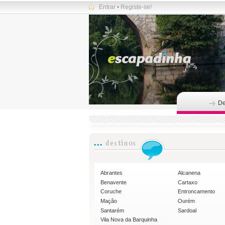
Entrar
•
Registe-se!
De
Abrantes
Alcanena
Benavente
Cartaxo
Coruche
Entroncamento
Mação
Ourém
Santarém
Sardoal
Vila Nova da Barquinha