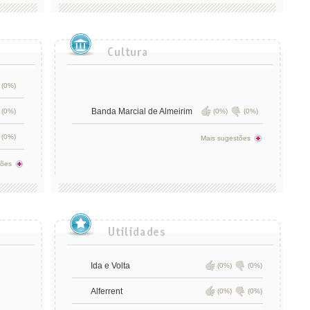
(0%)
Banda Marcial de Almeirim
(0%)
(0%)
(0%)
(0%)
Mais sugestões
tões
Ida e Volta
(0%)
(0%)
Alferrent
(0%)
(0%)