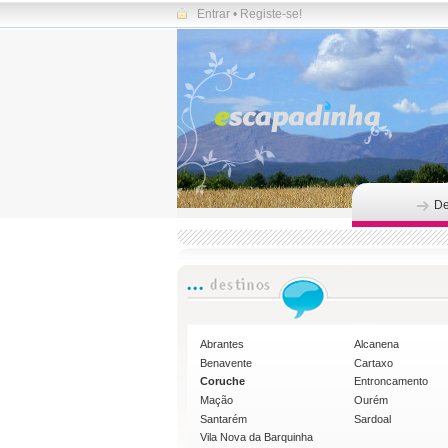
Entrar
•
Registe-se!
De
Abrantes
Alcanena
Benavente
Cartaxo
Coruche
Entroncamento
Mação
Ourém
Santarém
Sardoal
Vila Nova da Barquinha