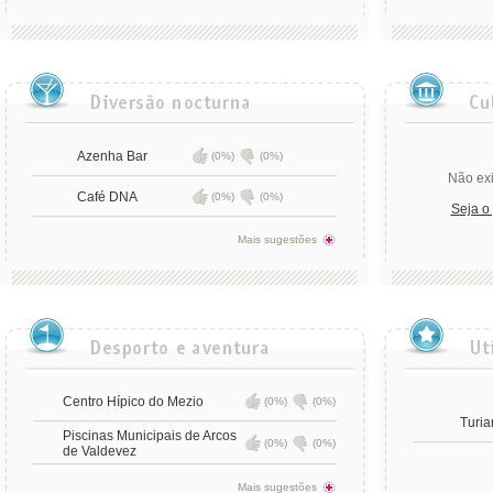
Azenha Bar
(0%)
(0%)
Não exi
Café DNA
(0%)
(0%)
Seja o
Mais sugestões
Centro Hípico do Mezio
(0%)
(0%)
Turia
Piscinas Municipais de Arcos
(0%)
(0%)
de Valdevez
Mais sugestões