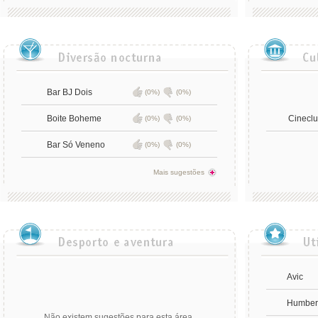
Bar BJ Dois
(0%)
(0%)
Boite Boheme
Cinecl
(0%)
(0%)
Bar Só Veneno
(0%)
(0%)
Mais sugestões
Avic
Humberc
Não existem sugestões para esta área.