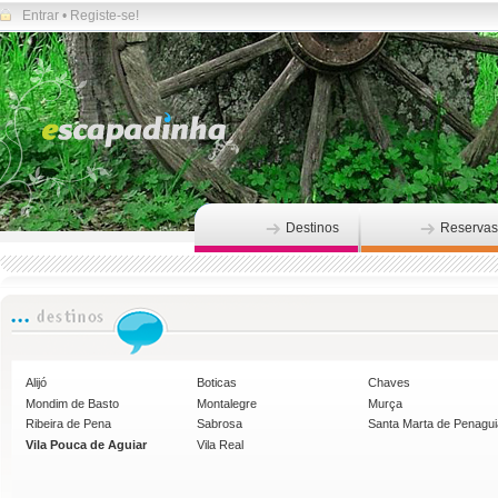
Entrar
•
Registe-se!
Destinos
Reservas
Alijó
Boticas
Chaves
Mondim de Basto
Montalegre
Murça
Ribeira de Pena
Sabrosa
Santa Marta de Penagu
Vila Pouca de Aguiar
Vila Real