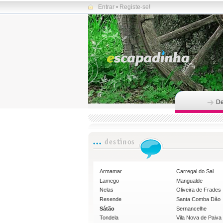
Entrar
•
Registe-se!
De
Armamar
Carregal do Sal
Lamego
Mangualde
Nelas
Oliveira de Frades
Resende
Santa Comba Dão
Sátão
Sernancelhe
Tondela
Vila Nova de Paiva