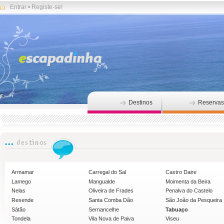
Entrar
•
Registe-se!
Destinos
Reservas
Armamar
Carregal do Sal
Castro Daire
Lamego
Mangualde
Moimenta da Beira
Nelas
Oliveira de Frades
Penalva do Castelo
Resende
Santa Comba Dão
São João da Pesqueira
Sátão
Sernancelhe
Tabuaço
Tondela
Vila Nova de Paiva
Viseu