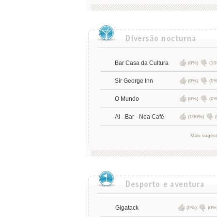
Bar Casa da Cultura
(0%)
(10
Sir George Inn
(0%)
(0%
O Mundo
(0%)
(0%
Al - Bar - Noa Café
(100%)
Mais suges
Gigatack
(0%)
(0%