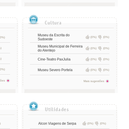
Museu da Escrita do
(0%)
(0%)
0%)
Sudoeste
Museu Municipal de Ferreira
)
(0%)
(0%)
do Alentejo
)
Cine-Teatro PaxJulia
(0%)
(0%)
(0%)
Museu Severo Portela
(0%)
(0%)
tões
Mais sugestões
Alcon Viagens de Serpa
)
(0%)
(0%)