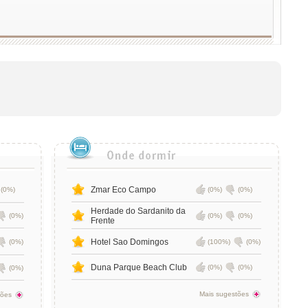
Zmar Eco Campo
(0%)
(0%)
(0%)
Herdade do Sardanito da
(0%)
(0%)
(0%)
Frente
Hotel Sao Domingos
(0%)
(100%)
(0%)
Duna Parque Beach Club
(0%)
(0%)
(0%)
Mais sugestões
tões