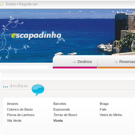
Entrar
•
Registe-se!
Destinos
Reservas
Amares
Barcelos
Braga
Celorico de Basto
Esposende
Fafe
Póvoa de Lanhoso
Terras de Bouro
Vieira do Minho
Vila Verde
Vizela