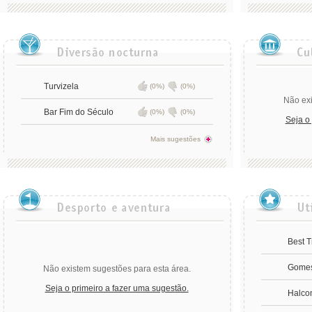
Turvizela
(0%)
(0%)
Não exi
Bar Fim do Século
(0%)
(0%)
Seja o
Mais sugestões
Best T
Gomes
Não existem sugestões para esta área.
Seja o primeiro a fazer uma sugestão.
Halco