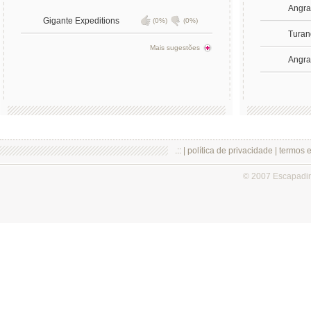
Angra
Gigante Expeditions
(0%)
(0%)
Turan
Mais sugestões
Angra
.:: |
política de privacidade
|
termos 
© 2007 Escapadi