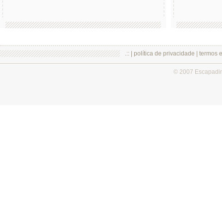
.:: |
política de privacidade
|
termos 
© 2007 Escapadi