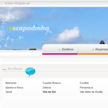
Entrar
•
Registe-se!
Destinos
Reservas
Belmonte
Castelo Branco
Covilhã
Idanha-a-Nova
Oleiros
Penamacor
Sertã
Vila de Rei
Vila Velha de Rodão